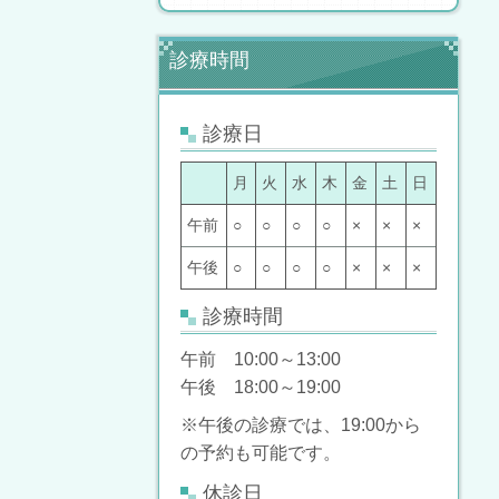
診療時間
診療日
月
火
水
木
金
土
日
午前
○
○
○
○
×
×
×
午後
○
○
○
○
×
×
×
診療時間
午前 10:00～13:00
午後 18:00～19:00
※午後の診療では、19:00から
の予約も可能です。
休診日