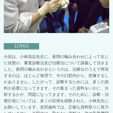
12月6日
今回は、小林高志先生に、夜間の噛み合わせによって生じ
た状態の、審査診断法及び治療法について講義して頂きま
した。夜間の噛み合わせというのは、治療台のうえで再現
するのは、ほとんど無理で、今の口腔内から、想像するし
かありません。したがって、診断するためには、多くの資
料が必要になってきます。その集まった資料をいかに、分
析するかが、問題になってきます。そのために、診断・治
療計画については、多くの症例を経験された、小林先生に
お願いしています。友田歯科では、正確な資料取りに努力